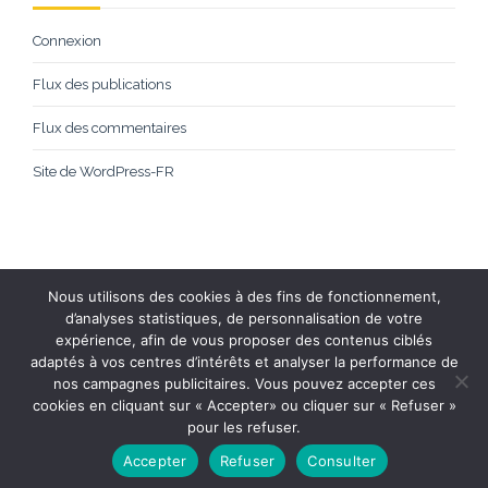
Connexion
Flux des publications
Flux des commentaires
Site de WordPress-FR
Nous utilisons des cookies à des fins de fonctionnement,
d’analyses statistiques, de personnalisation de votre
expérience, afin de vous proposer des contenus ciblés
AFSB©2026 Tous droits réservés.
Mentions Légales
.
Yanna
adaptés à vos centres d’intérêts et analyser la performance de
Communication
nos campagnes publicitaires. Vous pouvez accepter ces
cookies en cliquant sur « Accepter» ou cliquer sur « Refuser »
pour les refuser.
Accepter
Refuser
Consulter