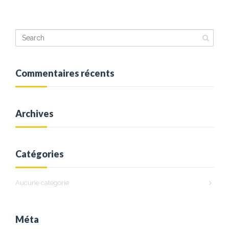
Posted:
Avr 18th, 2024
In:
0
By:
AFSB
Commentaires récents
Archives
Catégories
Aucune catégorie
Méta